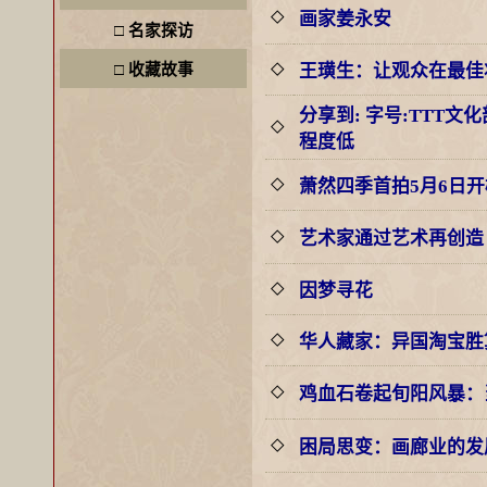
画家姜永安
◇
□
名家探访
□
收藏故事
王璜生：让观众在最佳
◇
分享到: 字号:TTT
◇
程度低
萧然四季首拍5月6日开
◇
艺术家通过艺术再创造
◇
因梦寻花
◇
华人藏家：异国淘宝胜
◇
鸡血石卷起旬阳风暴：
◇
困局思变：画廊业的发
◇