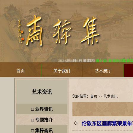
2026年8月6日 星期四
晚上好! 欢迎访问集粹斋美术馆 Ji
首页
关于我们
艺术展厅
艺术资讯
您的位置：
首页
>>
艺术资讯
□
业界资讯
□
专题推介
伦敦东区画廊繁荣景象
◇
□
集粹斋讯