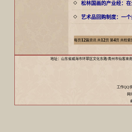
松林国画的产业经：在
◇
艺术品回购制度：一个
◇
12
12
4
每页
篇资讯
共
页 第
页 共检索
地址：山东省威海市环翠区文化东路/青州市仙客来
工作QQ\微信
网址：
邮