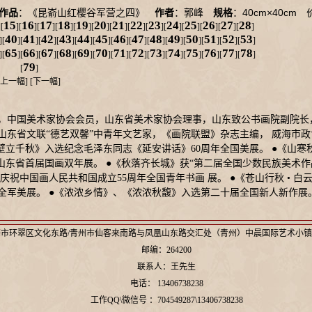
40cm×40cm
作品
：《昆嵛山红樱谷军营之四》
作者
：郭峰
规格
：
价
15
16
17
18
19
20
21
22
23
24
25
26
27
28
][
][
][
][
][
][
][
][
][
][
][
][
][
][
]
40
41
42
43
44
45
46
47
48
49
50
51
52
53
][
][
][
][
][
][
][
][
][
][
][
][
][
][
]
65
66
67
68
69
70
71
72
73
74
75
76
77
78
][
][
][
][
][
][
][
][
][
][
][
][
][
][
]
79
[
]
上一幅
] [
下一幅
]
淄博，中国美术家协会会员，山东省美术家协会理事，山东致公书画院副院
东省文联“德艺双馨”中青年文艺家，《画院联盟》杂志主编， 威海市政
壁立千秋》入选纪念毛泽东同志《延安讲话》60周年全国美展。 ●《山寒
山东省首届国画双年展。 ●《秋落齐长城》获“第二届全国少数民族美术作
“庆祝中国画人民共和国成立55周年全国青年书画 展。 ●《苍山行秋 • 
全军美展。 ●《浓浓乡情》、《浓浓秋馥》入选第二十届全国新人新作展。
市环翠区文化东路/青州市仙客来南路与凤凰山东路交汇处（青州）中晨国际艺术小镇
邮编：264200
联系人：王先生
电话： 13406738238
工作QQ\微信号 ：704549287\13406738238