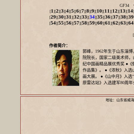
GF34
1
2
3
4
5
6
7
8
9
10
11
12
13
14
[
][
][
][
][
][
][
][
][
][
][
][
][
][
29
30
31
32
33
34
35
36
37
38
39
[
][
][
][
][
][
][
][
][
][
][
54
55
56
57
58
59
60
61
62
63
64
[
][
][
][
][
][
][
][
][
][
][
[
作者简介：
郭峰，1962年生于山东
院院长，国家二级美术师，山
纪中国画精品展优秀奖 ●《
作品集》。 ●《浓秋》入选
画大展。 ●《山中月》入选
原雷达站》入选建军80周年
地址：山东省威海