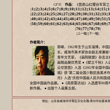
GF35
作品
：《昆嵛山红樱谷军营
1
2
3
4
5
6
7
8
9
10
11
12
13
14
15
1
[
][
][
][
][
][
][
][
][
][
][
][
][
][
][
][
22
23
24
25
26
27
28
29
30
31
32
33
[
][
][
][
][
][
][
][
][
][
][
][
][
40
41
42
43
44
45
46
47
48
49
50
51
[
][
][
][
][
][
][
][
][
][
][
][
][
58
59
60
61
62
63
64
65
66
67
68
69
[
][
][
][
][
][
][
][
][
][
][
][
][
76
77
78
79
[
][
][
][
]
[
上一幅
] [
下一幅
]
作者简介：
郭峰，1962年生于山东淄博，中
长，威海市美术家协会副主席兼秘
青年文艺家，《画院联盟》杂志主编
画精品展优秀奖 ●《壁立千秋》入
云空悠悠》入选《2002年全国中
城》获“第二届全国少数民族美术作
月》入选“庆祝中国画人民共和国成立
全国中国画作品展。 ●《高原雷达站》入选建军80
新作展。 ● 出版个人画集五部。
地址：山东省威海市环翠区文化东路/青州市仙客来