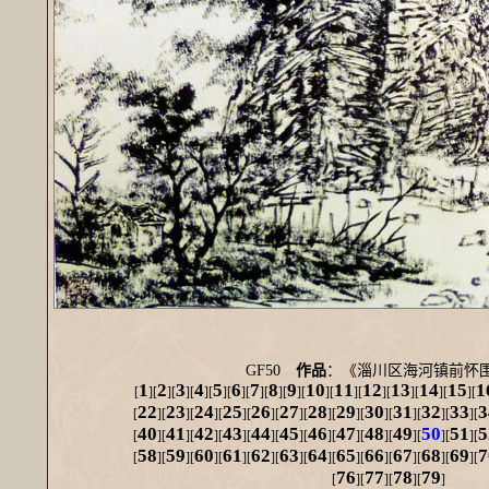
GF50
作品
：《淄川区海河镇前
1
2
3
4
5
6
7
8
9
10
11
12
13
14
15
1
[
][
][
][
][
][
][
][
][
][
][
][
][
][
][
][
22
23
24
25
26
27
28
29
30
31
32
33
3
[
][
][
][
][
][
][
][
][
][
][
][
][
40
41
42
43
44
45
46
47
48
49
50
51
5
[
][
][
][
][
][
][
][
][
][
][
][
][
58
59
60
61
62
63
64
65
66
67
68
69
7
[
][
][
][
][
][
][
][
][
][
][
][
][
76
77
78
79
[
][
][
][
]