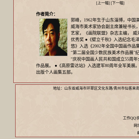
[
上一幅
] [
下一幅
]
作者简介：
郭峰，1962年生于山东淄博，中
威海市美术家协会副主席兼秘书长，
艺家，《画院联盟》杂志主编， 威
优秀奖 ●《壁立千秋》入选纪念毛
悠》入选《2002年全国中国画作品
“第二届全国少数民族美术作品展”
“庆祝中国画人民共和国成立55周年
作品展。 ●《高原雷达站》入选建军80周年全军美展
出版个人画集五部。
地址：山东省威海市环翠区文化东路/青州市仙客来
工作QQ\微信
网址：
邮