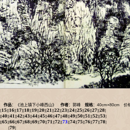
40cm×80cm
73
作品
：《池上镇下小峰西山》
作者
：郭峰
规格
：
价格
15
16
17
18
19
20
21
22
23
24
25
26
27
28
][
][
][
][
][
][
][
][
][
][
][
][
][
][
]
40
41
42
43
44
45
46
47
48
49
50
51
52
53
][
][
][
][
][
][
][
][
][
][
][
][
][
][
]
65
66
67
68
69
70
71
72
73
74
75
76
77
78
][
][
][
][
][
][
][
][
][
][
][
][
][
][
]
79
[
]