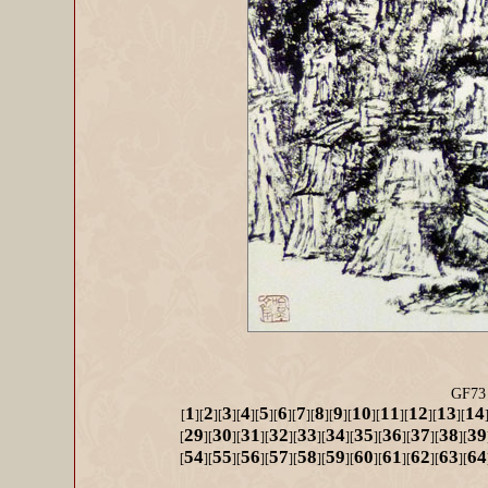
GF
1
2
3
4
5
6
7
8
9
10
11
12
13
14
[
][
][
][
][
][
][
][
][
][
][
][
][
][
29
30
31
32
33
34
35
36
37
38
39
[
][
][
][
][
][
][
][
][
][
][
54
55
56
57
58
59
60
61
62
63
64
[
][
][
][
][
][
][
][
][
][
][