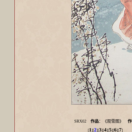
SRX02
作品
：《观雪图》
作
1
2
3
4
5
6
7
[
][
][
][
][
][
][
]