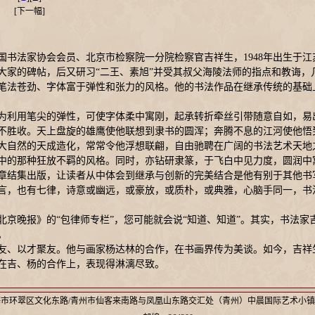
[
下一幅
]
国书法家协会会员、北京市检察院一分院检察官吉祥生，1948年出生于江
大家的碑帖，后又研习“二王、素旭”并受其叔父海陵法师的指点和教诲，
笔法苍劲、字体富于弹性和张力的风格。他的书法作品在继承传统的基础
为利用笔尖的弹性，可使字体柔中寓刚，起承转折牵丝引带随意自如，易
不胜收。天上盘旋的雄鹰使他联想到隶书的圆浑；奔腾不息的江河使他悟
大自然的天成造化，常常令他浮想联翩，自由驰聘在广阔的书法艺术天地
中的那种狂放不羁的风格。同时，亦钻研隶篆，于飞白中见力度，圆润中
章结集出版，让读者从中体会到继承与创新的完美结合是他有别于其他书
言，也有七律，诗意或幽远，或豪放，或质朴，或典雅，心脑手同一，书
北京晚报》的“包律师专栏”，您可能就会说“知道、知道”。其实，书法
。
友、以才聚友。他与画家杨达林的合作，在书画界传为美谈。如今，吉祥
在吉、杨的合作上，表现得淋漓尽致。
市环翠区文化东路/青州市仙客来南路与凤凰山东路交汇处（青州）中晨国际艺术小镇