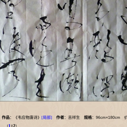
96cm×180cm
1
作品
：《韦应物唐诗》
[局部]
作者
：吉祥生
规格
：
价
1
2
[
][
]