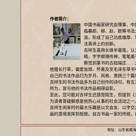
作者简介：
中国书画家研究会理事、中
临摹颜、柳、赵、欧等书法
渝，形成了自己功底雄厚、
法真谛上的创新。
吉祥生喜用长锋羊毫笔，认
精，字字顺理传神，笔笔美
察觉到篆书的古拙端庄……
他擅长行草，偏爱张旭、怀素及至毛泽东草书
自己的书法作品归为岁月、风格、激扬三个篇
吉祥生的书法作品多为自己创作的诗句，有五
所为，皆与他的书法作品相得益彰。
至此，您可能对吉祥生还感觉陌生，但提到《
为读者答疑解惑是他热心从事的社会活动之一
吉祥生闲来时的最大乐趣是以文会友、以字交
画的意境发挥到极致。自古书画一家的传统，
地址：山东省威海