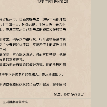
[
我要留言
][
关闭窗口
]
苏省扬州市，自幼喜好书法，30多年前即开始
几十年如一日，挥毫磨砺，千锤百炼，矢志不
上，更注重展示自己对书法的领悟和在领悟书
出效果。他多以中锋行笔，行草隶楷篆诸体皆
到了草书的起伏变幻；陡峭岩壁上的纹理让他
之间。
寓浑厚，时而飘逸潇洒，时而古拙苍腴。他将
写者的本质差异。
法成为他表白情感的最好方式，他的所思所想
家吉祥生正是该专栏的撰稿人。普及法律知识，
生的诗书和杨达林的绘画交相辉映，将中国书
[点击：4660] [
关闭窗口
]
一区7楼集粹斋美术馆。