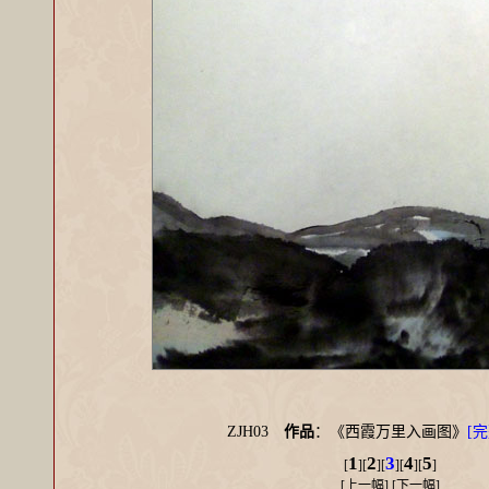
ZJH03
作品
：《西霞万里入画图》
[完
1
2
3
4
5
[
][
][
][
][
]
[
上一幅
] [
下一幅
]