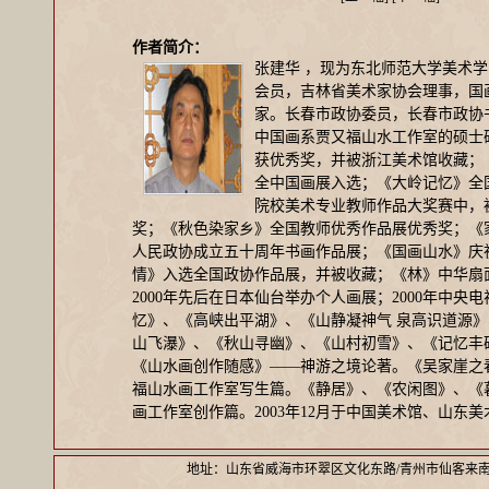
作者简介：
张建华 ，现为东北师范大学美术
会员，吉林省美术家协会理事，国
家。长春市政协委员，长春市政协书
中国画系贾又福山水工作室的硕士
获优秀奖，并被浙江美术馆收藏；
全中国画展入选；《大岭记忆》全国
院校美术专业教师作品大奖赛中，
奖；《秋色染家乡》全国教师优秀作品展优秀奖；《
人民政协成立五十周年书画作品展；《国画山水》庆
情》入选全国政协作品展，并被收藏；《林》中华扇面
2000年先后在日本仙台举办个人画展；2000年中
忆》、《高峡出平湖》、《山静凝神气 泉高识道源
山飞瀑》、《秋山寻幽》、《山村初雪》、《记忆丰碑
《山水画创作随感》——神游之境论著。《吴家崖之
福山水画工作室写生篇。《静居》、《农闲图》、《
画工作室创作篇。2003年12月于中国美术馆、山
地址：山东省威海市环翠区文化东路/青州市仙客来