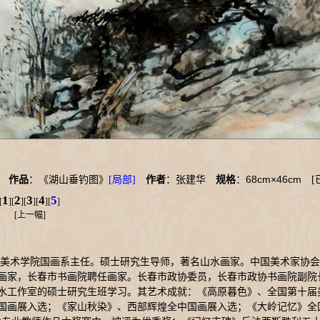
68cm×46cm
05
作品
：《湖山垂钓图》
[局部]
作者
：张建华
规格
：
[
1
2
3
4
5
[
][
][
][
][
]
[
上一幅
]
学美术学院国画系主任。硕士研究生导师，著名山水画家。中国美术家协
画家，长春市书画院聘任画家。长春市政协委员，长春市政协书画院副院长
水工作室的硕士研究生班学习。其艺术成就：《高原暮色》、全国第十届
国画展入选；《家山秋染》、西部辉煌全中国画展入选；《大岭记忆》全国