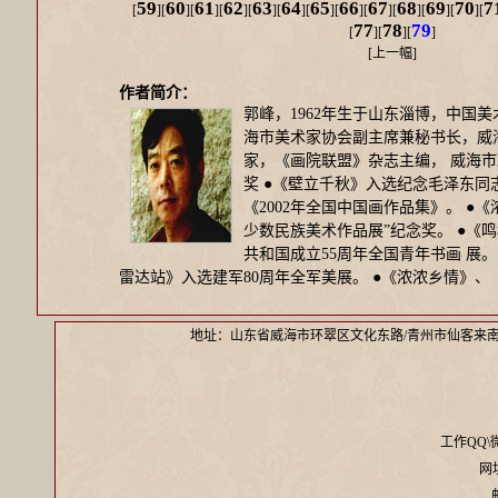
59
60
61
62
63
64
65
66
67
68
69
70
7
[
][
][
][
][
][
][
][
][
][
][
][
][
77
78
79
[
][
][
]
[
上一幅
]
作者简介：
郭峰，1962年生于山东淄博，中国
海市美术家协会副主席兼秘书长，威
家，《画院联盟》杂志主编， 威海市
奖 ●《壁立千秋》入选纪念毛泽东同
《2002年全国中国画作品集》。 ●
少数民族美术作品展”纪念奖。 ●《
共和国成立55周年全国青年书画 展。
雷达站》入选建军80周年全军美展。 ●《浓浓乡情》、
地址：山东省威海市环翠区文化东路/青州市仙客来
工作QQ\微信
网址：
邮