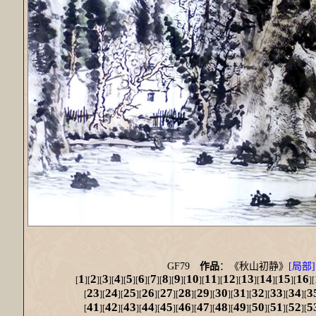
GF79
作品
：《秋山初静》
[局部]
1
2
3
4
5
6
7
8
9
10
11
12
13
14
15
16
[
][
][
][
][
][
][
][
][
][
][
][
][
][
][
][
][
23
24
25
26
27
28
29
30
31
32
33
34
3
[
][
][
][
][
][
][
][
][
][
][
][
][
41
42
43
44
45
46
47
48
49
50
51
52
5
[
][
][
][
][
][
][
][
][
][
][
][
][