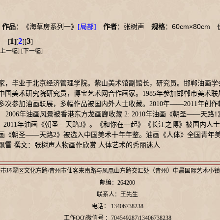
60cm×80cm
2
作品
：《海草房系列一》
[局部]
作者
：张树声
规格
：
价
1
2
3
[
][
][
]
上一幅
] [
下一幅
]
画家，毕业于北京经济管理学院。紫山美术馆副馆长，研究员。邯郸油画学
国美术研究院研究员，博宝艺术网合作画家。1985年参加邯郸市美术联展。
，多次参加油画联展，多幅作品被国内外人士收藏。2010年——2011年创
 2006年油画风景被香港东方龙画廊收藏 2: 2010年油画《朝圣——天路1
 2011年油画《朝圣—天路3》。《和你在一起》《长江之博》被国内人士收
画《朝圣——天路2》被选入中国美术十年年鉴。油画《人体》全国青年美
飘雪 撰文：张树声人物画作欣赏 人体艺术的秀丽迷人
市环翠区文化东路/青州市仙客来南路与凤凰山东路交汇处（青州）中晨国际艺术小镇
邮编：264200
联系人：王先生
电话： 13406738238
工作QQ\微信号 ：704549287\13406738238