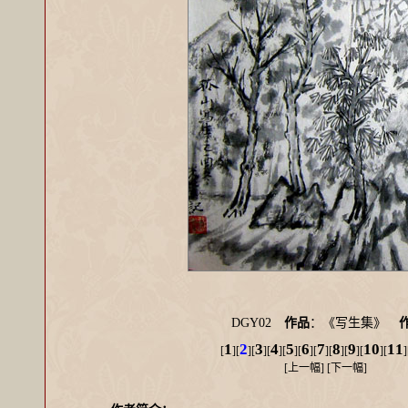
DGY02
作品
：《写生集》
1
2
3
4
5
6
7
8
9
10
11
[
][
][
][
][
][
][
][
][
][
][
]
[
上一幅
] [
下一幅
]