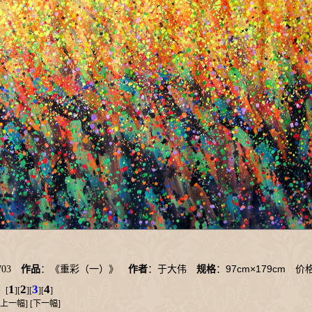
97cm×179cm
W03
作品
：《重彩（一）》
作者
：于大伟
规格
：
价格
1
2
3
4
[
][
][
][
]
上一幅
] [
下一幅
]