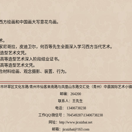
习西方绘画和中国画大写意花鸟画。
术。
术家尼哥拉，皮迪卫尔，何百等先生全面深入学习西方当代艺术。
家造型艺术文凭。
国家高等造型艺术深入阶段结业证书。
家高等造型艺术文凭。
合材料绘画、观念摄影、装置、行为。
市环翠区文化东路/青州市仙客来南路与凤凰山东路交汇处（青州）中晨国际艺术小镇
邮编：264200
联系人：王先生
电话： 13406738238
工作QQ\微信号 ：704549287\13406738238
网址：http://www.jicuizhai.net
邮箱：jicuizhai@163.com