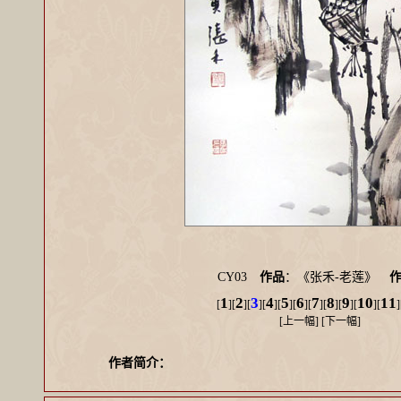
CY03
作品
：《张禾-老莲》
1
2
3
4
5
6
7
8
9
10
11
[
][
][
][
][
][
][
][
][
][
][
]
[
上一幅
] [
下一幅
]
作者简介：