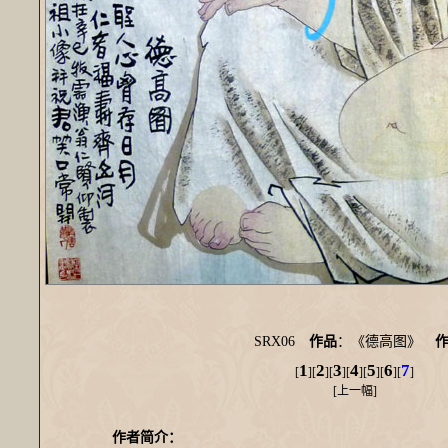
SRX06
作品
：《德高图》
1
2
3
4
5
6
7
[
][
][
][
][
][
][
]
[
上一幅
]
作者简介：