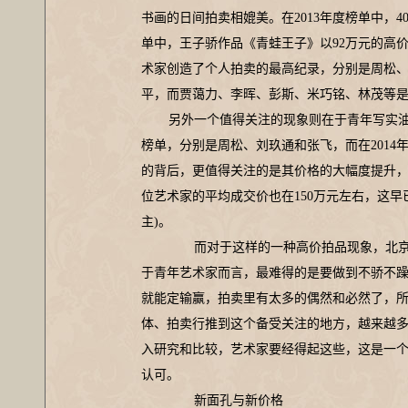
书画的日间拍卖相媲美。在2013年度榜单中，4
单中，王子骄作品《青蛙王子》以92万元的高
术家创造了个人拍卖的最高纪录，分别是周松
平，而贾蔼力、李晖、彭斯、米巧铭、林茂等
另外一个值得关注的现象则在于青年写实油
榜单，分别是周松、刘玖通和张飞，而在2014
的背后，更值得关注的是其价格的大幅度提升
位艺术家的平均成交价也在150万元左右，这早已
主)。
而对于这样的一种高价拍品现象，北京
于青年艺术家而言，最难得的是要做到不骄不
就能定输赢，拍卖里有太多的偶然和必然了，
体、拍卖行推到这个备受关注的地方，越来越
入研究和比较，艺术家要经得起这些，这是一
认可。
新面孔与新价格