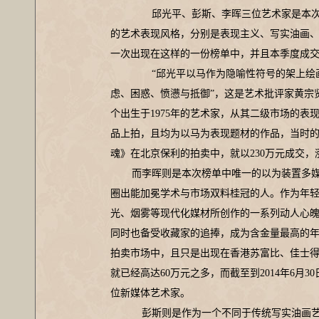
邱光平、彭斯、李晖三位艺术家是本次
的艺术表现风格，分别是表现主义、写实油画
一次出现在这样的一份榜单中，并且本季度成
“邱光平以马作为隐喻性符号的架上绘画
虑、困惑、愤懑与抵御”，这是艺术批评家黄宗
个出生于1975年的艺术家，从其二级市场的表
品上拍，且均为以马为表现题材的作品，当时的
魂》在北京保利的拍卖中，就以230万元成交，涨
而李晖则是本次榜单中唯一的以为装置多媒
圈出能加冕学术与市场双料桂冠的人。作为年轻
光、烟雾等现代化媒材所创作的一系列动人心
同时也备受收藏家的追捧，成为含金量最高的年
拍卖市场中，且只是出现在香港苏富比、佳士
就已经高达60万元之多，而截至到2014年6月3
位新媒体艺术家。
彭斯则是作为一个不同于传统写实油画艺