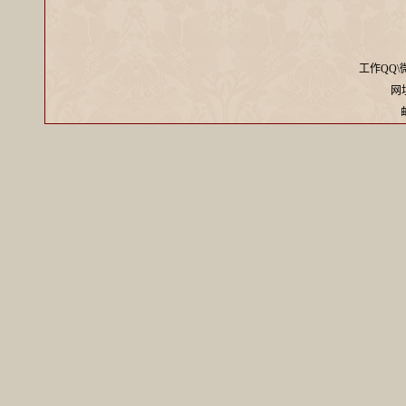
工作QQ\微信
网址：
邮