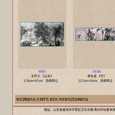
WHY
SYJ41
文怀义 《山水》
单永进 《竹》
179cm×97cm
协商转让
127cm×34cm
协商转
20
107
1
2124
每页
幅作品
共
页 第
页 共检索到
幅作品
地址：山东省威海市环翠区文化东路/青州市仙客来