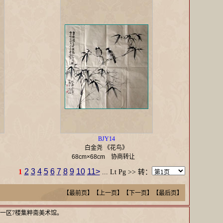
BJY14
白金尧 《花鸟》
68cm×68cm
协商转让
2
3
4
5
6
7
8
9
10
11>
1
...
Lt Pg
>> 转：
【最前页】【上一页】
【
下一页
】【
最后页
】
一区7楼集粹斋美术馆。