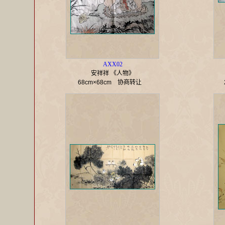
AXX02
安祥祥 《人物》
68cm×68cm
协商转让