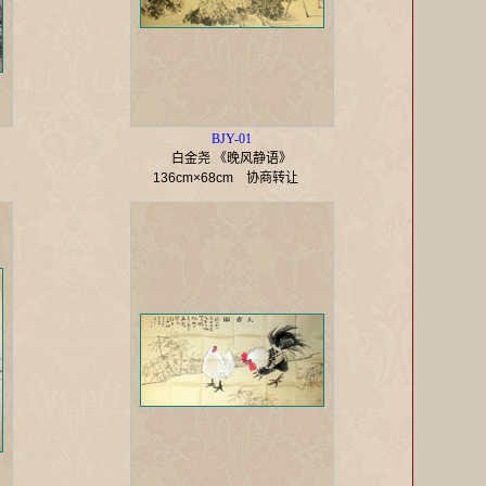
BJY-01
白金尧 《晚风静语》
136cm×68cm
协商转让