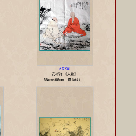
AXX01
安祥祥 《人物》
68cm×68cm
协商转让