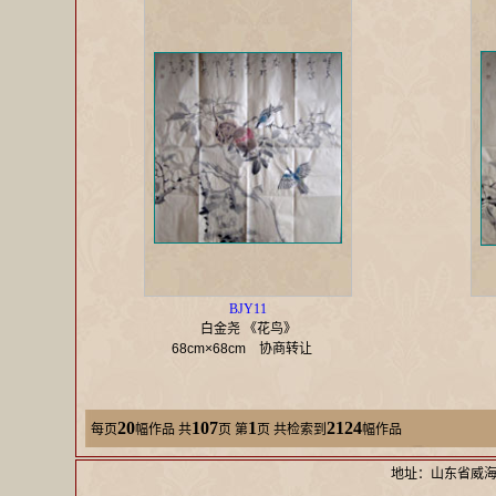
BJY11
白金尧 《花鸟》
68cm×68cm
协商转让
20
107
1
2124
每页
幅作品
共
页 第
页 共检索到
幅作品
地址：山东省威海