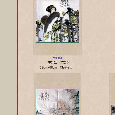
WLJ01
王利军 《春韵》
68cm×68cm
协商转让