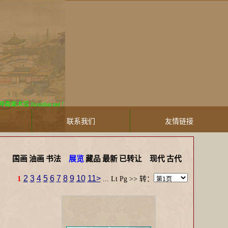
cuizhai.net !
联系我们
友情链接
国画
油画
书法
展览
藏品
最新
已转让
现代
古代
2
3
4
5
6
7
8
9
10
11>
1
...
Lt Pg
>> 转：