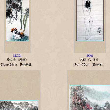
LLC01
SG01
梁立成 《秋趣》
苏耕 《人体3》
53cm×98cm
协商转让
47cm×70cm
协商转让