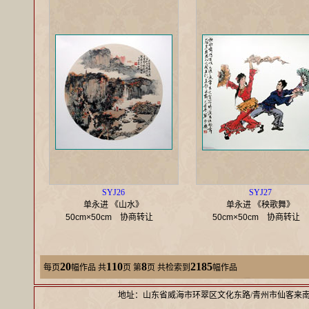
SYJ26
SYJ27
单永进 《山水》
单永进 《秧歌舞》
50cm×50cm
协商转让
50cm×50cm
协商转让
20
110
8
2185
每页
幅作品
共
页 第
页 共检索到
幅作品
地址：山东省威海市环翠区文化东路/青州市仙客来