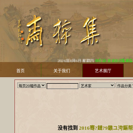
2026年8月6日 星期四
中午好! 欢迎访问集粹斋美术馆 Ji
首页
关于我们
艺术展厅
没有找到
2016骞?鏈?9鏃ユ洿