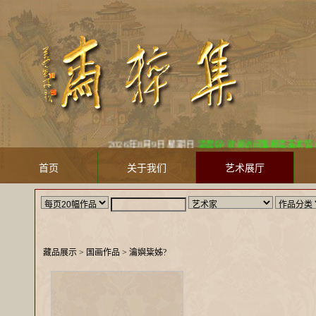
2026年8月9日 星期日
凌晨好! 欢迎访问集粹斋美术馆 Jicuizha
首页
关于我们
艺术展厅
藏品展示
> 国画作品 >
瀹嬩粊姊?