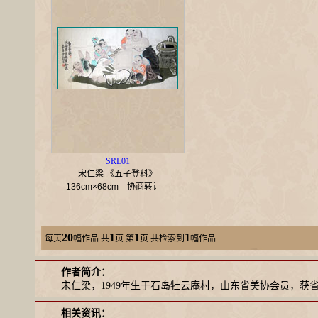
SRL01
宋仁梁 《五子登科》
136cm×68cm
协商转让
20
1
1
1
每页
幅作品
共
页 第
页 共检索到
幅作品
作者简介：
宋仁梁，1949年生于石岛牡云庵村，山东省美协会员，获
相关资讯：