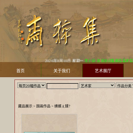
2026年8月10日 星期一
早上好! 欢迎访问集粹斋美术馆 Jicu
首页
关于我们
艺术展厅
藏品展示
> 国画作品 >
绋嬪ぇ鍒?