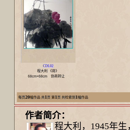
CDL02
程大利 《荷》
68cm×68cm
协商转让
20
1
1
1
每页
幅作品
共
页 第
页 共检索到
幅作品
作者简介：
程大利，1945年