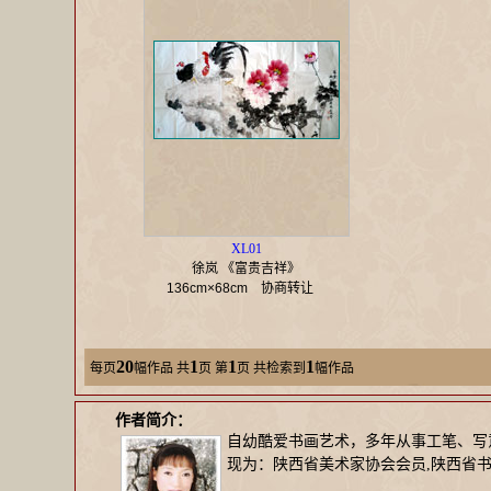
XL01
徐岚 《富贵吉祥》
136cm×68cm
协商转让
20
1
1
1
每页
幅作品
共
页 第
页 共检索到
幅作品
作者简介：
自幼酷爱书画艺术，多年从事工笔、写
现为：陕西省美术家协会会员,陕西省