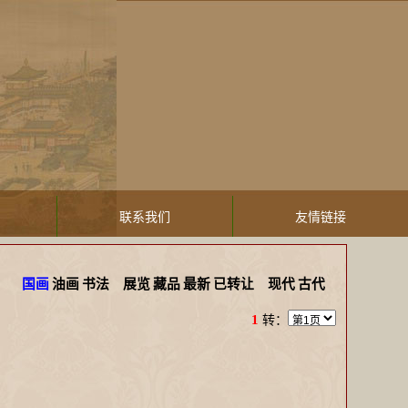
联系我们
友情链接
国画
油画
书法
展览
藏品
最新
已转让
现代
古代
1
转：