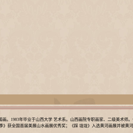
擅长中国画。1983年毕业于山西大学 艺术系。山西画院专职画家、二级美术
季》获全国首届美展山水画展优秀奖；《踩 垅垅》入选黄河画展并被黄河