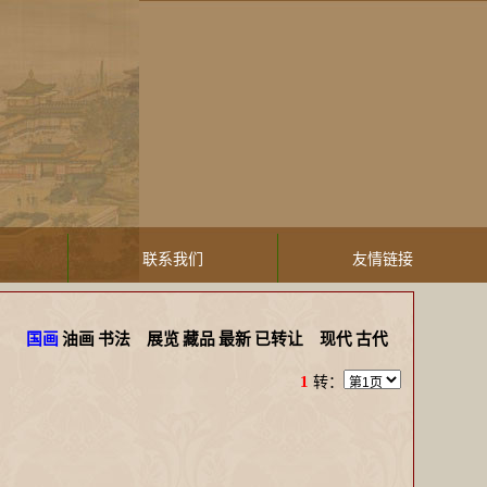
联系我们
友情链接
国画
油画
书法
展览
藏品
最新
已转让
现代
古代
1
转：