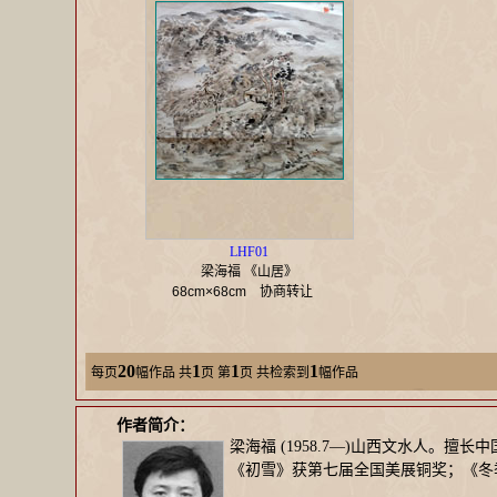
LHF01
梁海福 《山居》
68cm×68cm
协商转让
20
1
1
1
每页
幅作品
共
页 第
页 共检索到
幅作品
作者简介：
梁海福 (1958.7—)山西文水人。
《初雪》获第七届全国美展铜奖；《冬