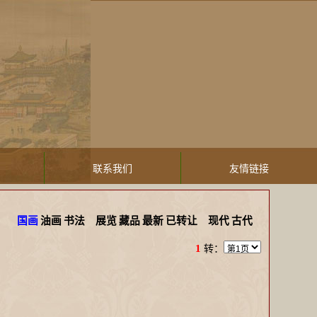
联系我们
友情链接
国画
油画
书法
展览
藏品
最新
已转让
现代
古代
1
转：