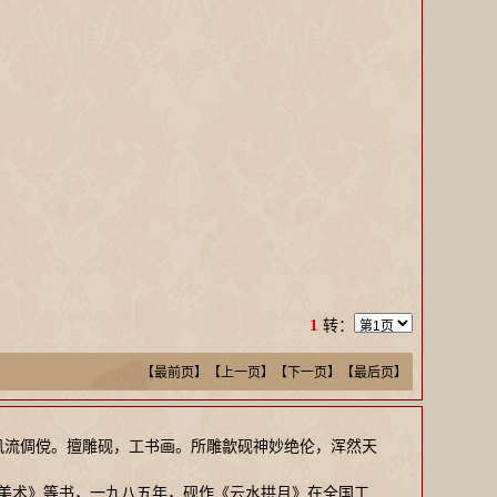
1
转：
【最前页】【上一页】
【下一页】【最后页】
，风流倜傥。擅雕砚，工书画。所雕歙砚神妙绝伦，浑然天
艺美术》等书，一九八五年，砚作《云水拱月》在全国工