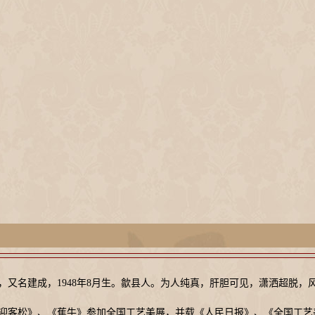
，又名建成，1948年8月生。歙县人。为人纯真，肝胆可见，潇洒超脱
、《迎客松》、《蕉牛》参加全国工艺美展，并载《人民日报》、《全国工