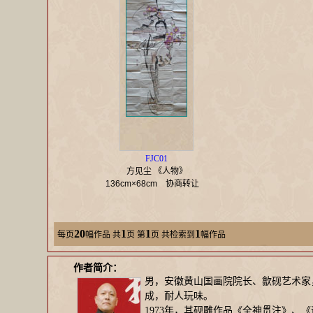
FJC01
方见尘 《人物》
136cm×68cm
协商转让
20
1
1
1
每页
幅作品
共
页 第
页 共检索到
幅作品
作者简介：
男，安徽黄山国画院院长、歙砚艺术家
成，耐人玩味。
1973年，其砚雕作品《全神贯注》