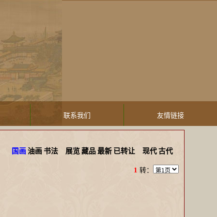
联系我们
友情链接
国画
油画
书法
展览
藏品
最新
已转让
现代
古代
1
转：