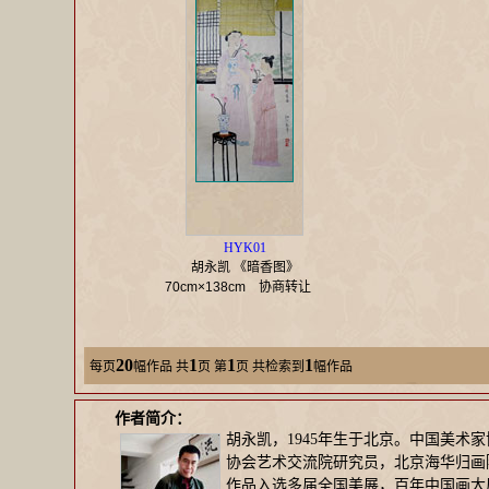
HYK01
胡永凯 《暗香图》
70cm×138cm
协商转让
20
1
1
1
每页
幅作品
共
页 第
页 共检索到
幅作品
作者简介：
胡永凯，1945年生于北京。中国美
协会艺术交流院研究员，北京海华归画
作品入选多届全国美展，百年中国画大