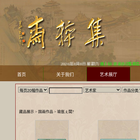
2026年8月8日 星期六
晚上好! 欢迎访问集粹斋美术馆 Jicu
首页
关于我们
艺术展厅
藏品展示
> 国画作品 >
瑜氬ぇ闆?