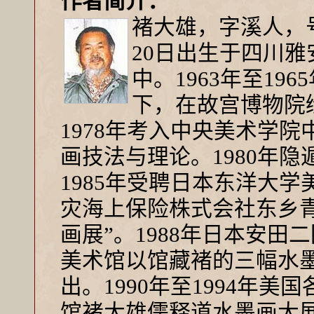
作者简介：
褚大雄，字溪人，号
20日出生于四川雅
中。1963年至1
下，在故宫博物院
1978年考入中央美术学
画技法与理论。1980年
1985年受聘日本东洋大学
灾海上保险株式会社东乡
画展”。1988年日本安田
美术馆以馆藏褚的三幅水墨
出。1990年至1994年美
馆褚大雄儒释道水墨画大展