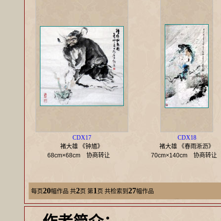
CDX17
CDX18
褚大雄 《钟馗》
褚大雄 《春雨淅沥》
68cm×68cm
协商转让
70cm×140cm
协商转
20
2
1
27
每页
幅作品
共
页 第
页 共检索到
幅作品