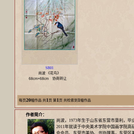
SB01
尚波 《花鸟》
68cm×68cm
协商转让
20
1
1
1
每页
幅作品
共
页 第
页 共检索到
幅作品
作者简介：
尚波，1973年生于山东省东营市垦利，毕
2011年就读于中央美术学院中国画学院
会会员、东营市美协、书协理事，东营区