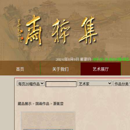
2026年8月9日 星期日
中午好! 欢迎访问集粹斋美术馆 Jic
首页
关于我们
艺术展厅
藏品展示
> 国画作品 >
灏氭尝