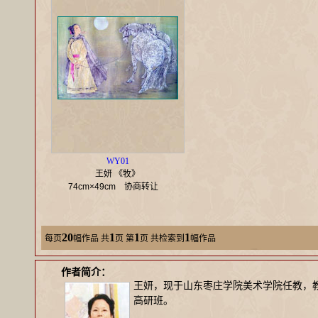
WY01
王妍 《牧》
74cm×49cm
协商转让
20
1
1
1
每页
幅作品
共
页 第
页 共检索到
幅作品
作者简介：
王妍，现于山东枣庄学院美术学院任教，教授
高研班。