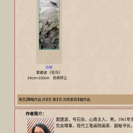
DJB
窦建波 《花鸟》
34cm×100cm
协商转让
20
1
1
1
每页
幅作品
共
页 第
页 共检索到
幅作品
作者简介：
窦建波，号石缶、心斋主人，男，1961
究会理事，现代工笔画院画家、副秘书长