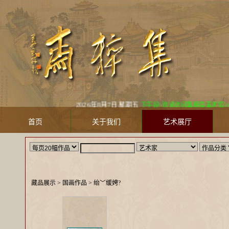
2026年8月7日 星期五
下午好! 欢迎访问集粹斋美术馆 Jicuizh
首页
关于我们
艺术展厅
藏品展示
> 国画作品 >
绐﹀缓娉?