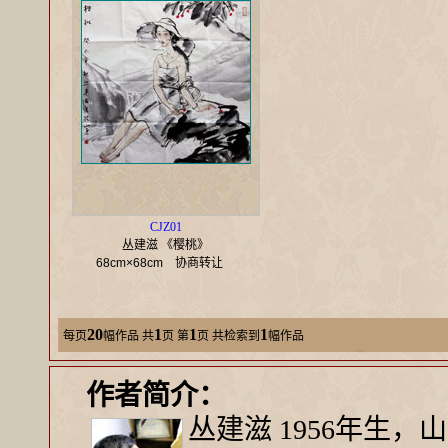
CJZ01
丛建滋 《樱桃》
68cm×68cm
协商转让
20
1
1
1
每页
幅作品
共
页 第
页 共检索到
幅作品
作者简介：
丛建滋 1956年生