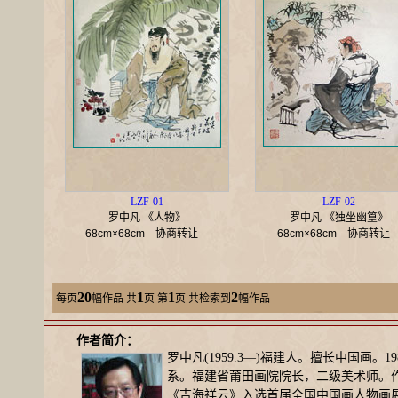
LZF-01
LZF-02
罗中凡 《人物》
罗中凡 《独坐幽篁》
68cm×68cm
协商转让
68cm×68cm
协商转
20
1
1
2
每页
幅作品
共
页 第
页 共检索到
幅作品
作者简介：
罗中凡(1959.3—)福建人。擅长中国画
系。福建省莆田画院院长，二级美术师。
《吉海祥云》入选首届全国中国画人物画