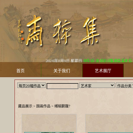
2026年8月9日 星期日
中午好! 欢迎访问集粹斋美术馆 Jicuizha
首页
关于我们
艺术展厅
藏品展示
> 国画作品 >
缃椾腑鍑?