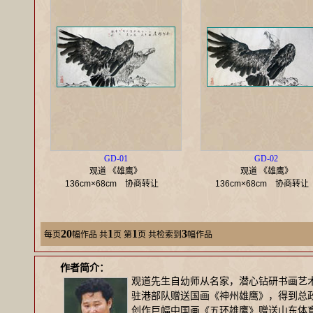
GD-01
GD-02
观道 《雄鹰》
观道 《雄鹰》
136cm×68cm
协商转让
136cm×68cm
协商转
20
1
1
3
每页
幅作品
共
页 第
页 共检索到
幅作品
作者简介：
观道先生自幼师从名家，潜心钻研书画艺术
驻港部队赠送国画《神州雄鹰》，得到总
创作巨幅中国画《五环雄鹰》赠送山东体