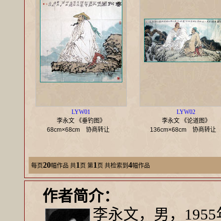
LYW01
LYW02
李永文 《垂钓图》
李永文 《论道图》
68cm×68cm
协商转让
136cm×68cm
协商转
20
1
1
4
每页
幅作品
共
页 第
页 共检索到
幅作品
作者简介：
李永文，男，195