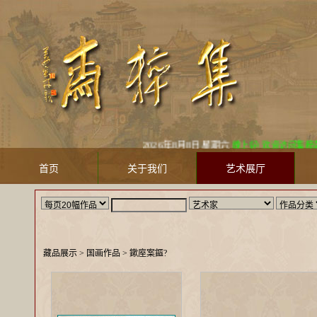
2026年8月8日 星期六
晚上好! 欢迎访问集粹斋美术馆 Ji
首页
关于我们
艺术展厅
藏品展示
> 国画作品 >
鏉庢案鏂?