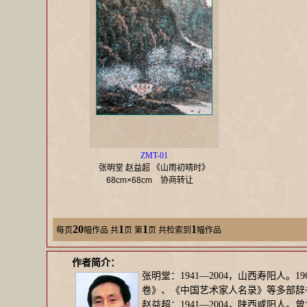
ZMT-01
张明堂 赵益超 《山雨初晴时》
68cm×68cm
协商转让
20
1
1
1
每页
幅作品
共
页 第
页 共检索到
幅作品
作者简介：
张明堂：1941—2004，山西寿阳
卷》、《中国艺术家人名录》等多部辞
赵益超：1941—2004，陕西咸阳