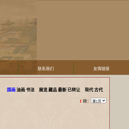
联系我们
友情链接
国画
油画
书法
展览
藏品
最新
已转让
现代
古代
1
转：