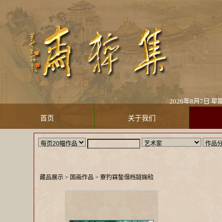
2026年8月7日 星期
首页
关于我们
藏品展示
> 国画作品 >
寮犳槑鍫傝档鐩婅秴