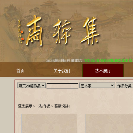
2026年8月8日 星期六
下午好! 欢迎访问集粹斋美术馆 Jicuizha
首页
关于我们
艺术展厅
藏品展示
> 书法作品 >
鐜嬪悓鍚?