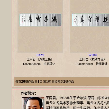
HXYJ
WTJ02
王同君 《鸿喜云集》
王同君 《抱樸守真》
136cm×34cm
协商转让
134cm×68cm
协商转
20
1
1
2
每页
幅作品
共
页 第
页 共检索到
幅作品
作者简介：
王同君，1962年生于哈尔滨,原籍山东省
黑龙江省美术家协会理事、黑龙江省花鸟
学院国画系教授、硕士生导师。作品曾多