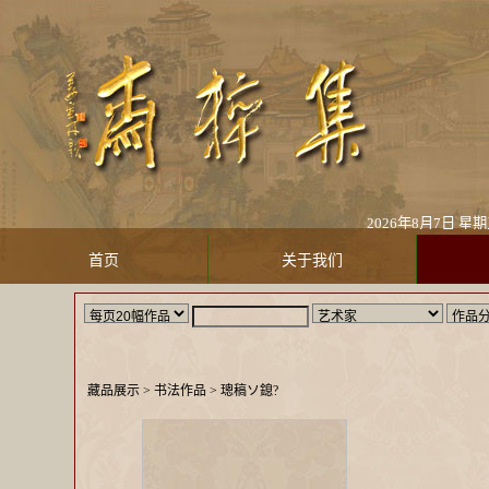
2026年8月7日 星期五
首页
关于我们
藏品展示
> 书法作品 >
璁稿ソ鎴?