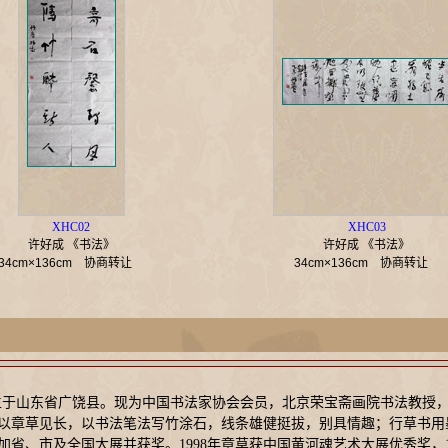
XHC02
XHC03
许好成 《书法》
许好成 《书法》
34cm×136cm
协商转让
34cm×136cm
协商转让
庐，生于山东省广饶县。现为中国书法家协会会员，北京荣宝斋画院书法教授
以章草见长，以书法笔法写竹涂石，线条雄健挺拔，别具情趣；行草书用
省、市及全国大展并获奖。1998年章草获中国黄河魂艺术大展优秀奖，19