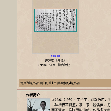
XHC01
许好成 《书法》
69cm×35cm
协商转让
20
1
1
4
每页
幅作品
共
页 第
页 共检索到
幅作品
作者简介：
许好成（1950-）字子美，别署悟
书法楷行草皆擅，篆、隶、魏俱佳，尤
而不泥迹，推陈而能出新。作品多次参加