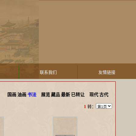
联系我们
友情链接
国画
油画
书法
展览
藏品
最新
已转让
现代
古代
1
转：