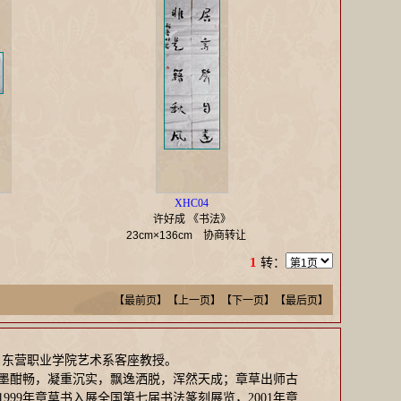
XHC04
许好成 《书法》
23cm×136cm
协商转让
1
转：
【最前页】【上一页】
【下一页】【最后页】
，东营职业学院艺术系客座教授。
墨酣畅，凝重沉实，飘逸洒脱，浑然天成；章草出师古
99年章草书入展全国第七届书法篆刻展览，2001年章