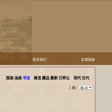
联系我们
友情链接
国画
油画
书法
展览
藏品
最新
已转让
现代
古代
1
转：