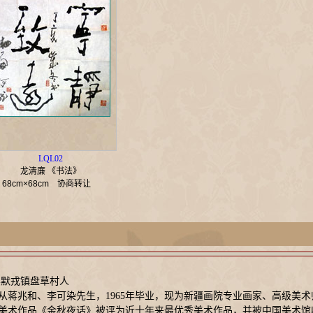
LQL02
龙清廉 《书法》
68cm×68cm
协商转让
县默戎镇盘草村人
师从蒋兆和、李可染先生，1965年毕业，现为新疆画院专业画家、高级
美术作品《金秋夜话》被评为近十年来最优秀美术作品，并被中国美术馆