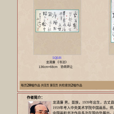
LQL01
龙清廉 《书法》
136cm×68cm
协商转让
20
1
1
2
每页
幅作品
共
页 第
页 共检索到
幅作品
作者简介：
龙清廉 男，苗族，1939年出生，古丈
1959年考入中央美术学院中国画系。
中国画和书法作品多次在国内外展出。