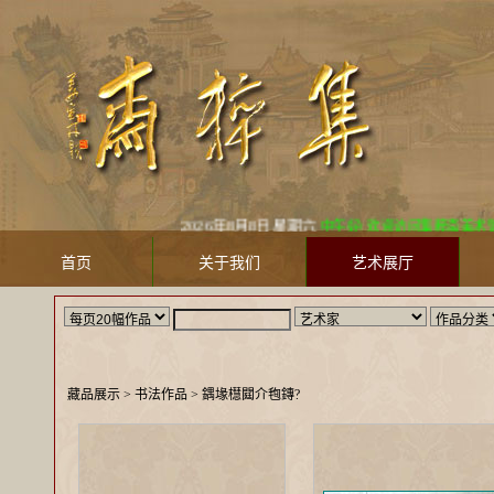
2026年8月8日 星期六
中午好! 欢迎访问集粹斋美术馆 Jicuizh
首页
关于我们
艺术展厅
藏品展示
> 书法作品 >
鍝堟櫘閮介毥鏄?