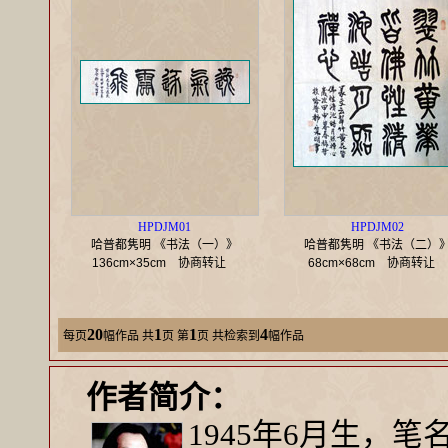
HPDJM01
HPDJM02
哈普都隽明 《书法（一）》
哈普都隽明 《书法（二）
136cm×35cm
协商转让
68cm×68cm
协商转让
20
1
1
4
每页
幅作品
共
页 第
页 共检索到
幅作品
作者简介：
1945年6月生，