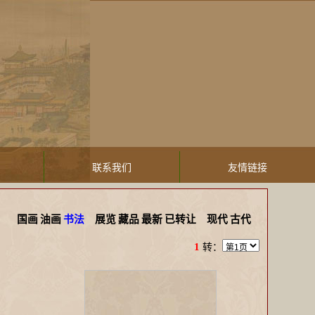
联系我们
友情链接
国画
油画
书法
展览
藏品
最新
已转让
现代
古代
1
转：