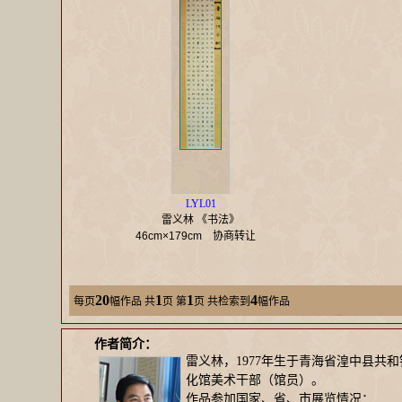
LYL01
雷义林 《书法》
46cm×179cm
协商转让
20
1
1
4
每页
幅作品
共
页 第
页 共检索到
幅作品
作者简介：
雷义林，1977年生于青海省湟中县
化馆美术干部（馆员）。
作品参加国家、省、市展览情况：