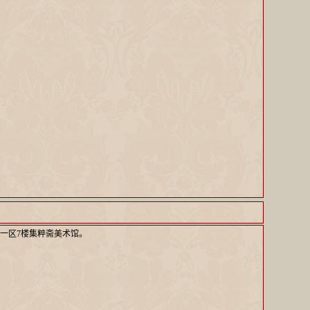
一区7楼集粹斋美术馆。