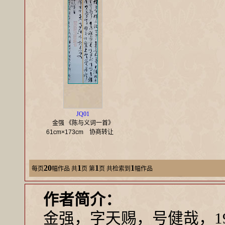
JQ01
金强 《陈与义词一首》
61cm×173cm
协商转让
20
1
1
1
每页
幅作品
共
页 第
页 共检索到
幅作品
作者简介：
金强，字天赐，号健哉，1