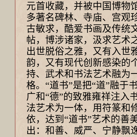
元首收藏，并被中国博物
多著名碑林、寺庙、宫观
古敏求，酷爱书画及传统
帖，博涉诸家，汲求艺术
出世脱俗之雅，又有入世
韵，又有现代创新感染的个
持、武术和书法艺术融为一
格。“道书”是把“道”融于
广和“德”的致雅雍祥注入
法艺术为一体，用符篆和
依，达到“道书”艺术的善
出：和善、威严、宁静飘