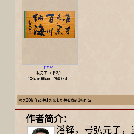
HYZ01
弘元子 《书法》
134cm×66cm
协商转让
20
1
1
1
每页
幅作品
共
页 第
页 共检索到
幅作品
作者简介：
潘锋，号弘元子，