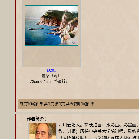
DZ01
戴泽 《海》
73cm×54cm
协商转让
20
1
1
1
每页
幅作品
共
页 第
页 共检索到
幅作品
作者简介：
四川云阳人。擅长油画、水彩画、彩墨画、
教、讲师；历任中央美术学院讲师、副教
《大败洋枪队》、《义和团廊房大捷》被