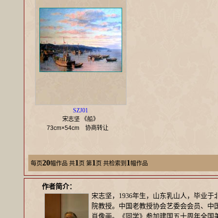
SZJ01
宋志坚 《船》
73cm×54cm
协商转让
20
1
1
1
每页
幅作品
共
页 第
页 共检索到
幅作品
作者简介：
宋志坚，1936年生，山东乳山人，毕业
院教授。中国老教授协会艺委会会员、中
肖像画。《同学》参加建国五十周年全国