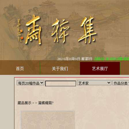
2026年8月9日 星期日
凌晨好! 欢迎访问集粹斋美术馆 Ji
首页
关于我们
艺术展厅
藏品展示
> >
瀹嬪織鍧?