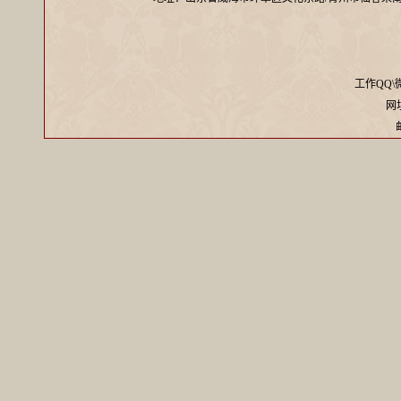
工作QQ\微信
网址：
邮