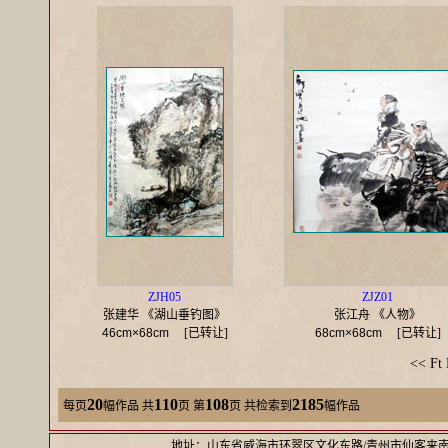
ZJH05
ZJZ01
张建华 《湖山垂钓图》
张江舟 《人物》
46cm×68cm
[已转让]
68cm×68cm
[已转让]
<<
Ft
20
110
108
2185
每页
幅作品
共
页 第
页 共检索到
幅作品
地址：山东省威海市环翠区文化东路/青州市仙客来